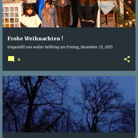
t
s
Frohe Weihnachten !
eingestellt von
walter helbling
am
Freitag, Dezember 25, 2015
0