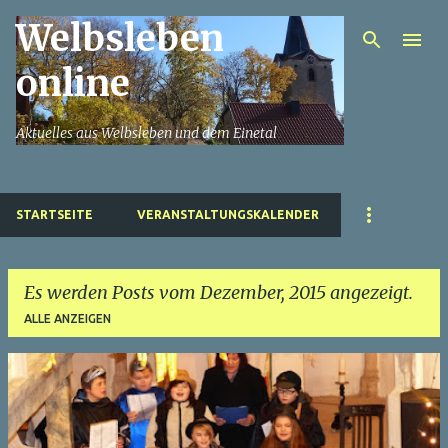
Welbsleben
Direkt zum Hauptbereich
online
Aktuelles aus Welbsleben und dem Einetal
STARTSEITE
VERANSTALTUNGSKALENDER
Es werden Posts vom Dezember, 2015 angezeigt.
ALLE ANZEIGEN
P
o
s