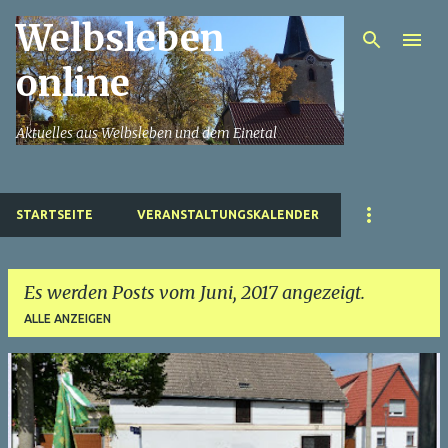
Welbsleben
Direkt zum Hauptbereich
online
Aktuelles aus Welbsleben und dem Einetal
STARTSEITE
VERANSTALTUNGSKALENDER
Es werden Posts vom Juni, 2017 angezeigt.
ALLE ANZEIGEN
P
o
s