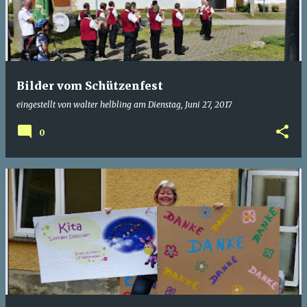
t
s
Bilder vom Schützenfest
eingestellt von
walter helbling
am
Dienstag, Juni 27, 2017
0